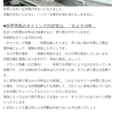
非常にきれいな外観の住まいになりました。
外観がきれいになると、ハッピーな毎日を送れるかもしれません。
■
外壁塗装のタイミングの目安は、「およそ10年」
住まいの外壁は10年ほど経過すると、塗り替えのサイン出ます。
代表的なサインは下記の3点。
・チョーキング現象・・・外壁を触ったときに、手に白い粉が付着した際は、
紫外線によって、塗膜が劣化したサインです。
・カビや苔の発生・・・塗膜が劣化すると、カビや苔が発生してしまいます。
外壁が痛む原因になりますので、早めに除去しましょう。
・クラック現象（ひび割れ）・・・目視でも判別つくようなひびが入っている
状態です。小さな割れ目でも雨水は入りやすいため、すぐに塗り替えが必要で
す。
もし前回の塗り替えから10年ほどが経過し、このようなサインが外壁に見られ
た場合、プロによる外壁診断などを依頼して、どれくらい劣化が進んでいるの
かを正確にチェックしてもらうといいかもしれません。
場合によってはまだ様子見をしても良かったり、すぐに行ったほうがいい状態
だったりします。
いずれにしても素人目による判断はやめておいた方が良いでしょう。